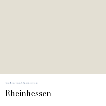
Familienweingut Anhäusser aus
Rheinhessen